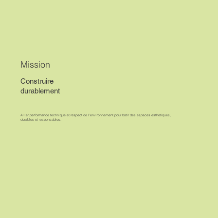
Mission
Construire
durablement
Allier performance technique et respect de l’environnement pour bâtir des espaces esthétiques,
durables et responsables.