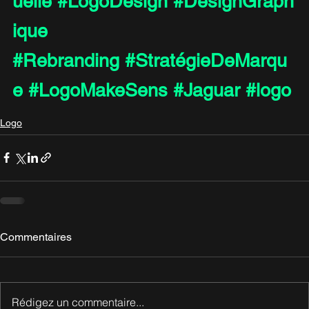
uelle
#LogoDesign
#DesignGraph
ique
#Rebranding
#StratégieDeMarqu
e
#LogoMakeSens
#Jaguar
#logo
Logo
Commentaires
Rédigez un commentaire...