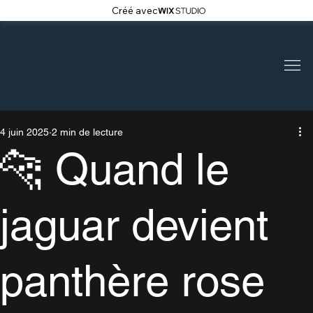
Créé avec
4 juin 2025
2 min de lecture
🐆 Quand le
jaguar devient
panthère rose