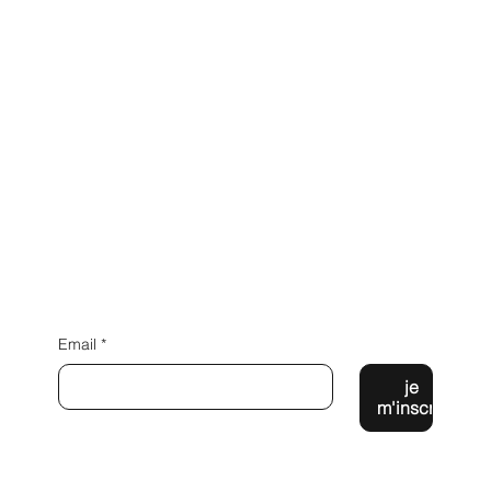
Inscrivez vous à la newsletter
Email
*
je
m'inscris
226 chemin des coccinelles
Lieu dit Gardailhac
43190 Tence