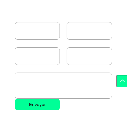
First name
*
Last name
*
Email
*
Téléphone
Objet
*
Envoyer