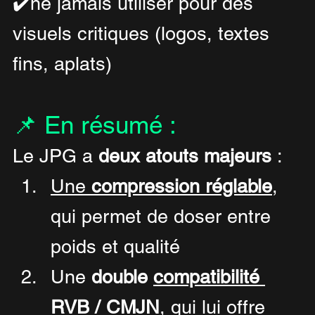
✔️ne jamais utiliser pour des 
visuels critiques (logos, textes 
fins, aplats)
📌 En résumé :
Le JPG a 
deux atouts majeurs
 :
Une 
compression réglable
, 
qui permet de doser entre 
poids et qualité
Une 
double 
compatibilité 
RVB / CMJN
, qui lui offre 