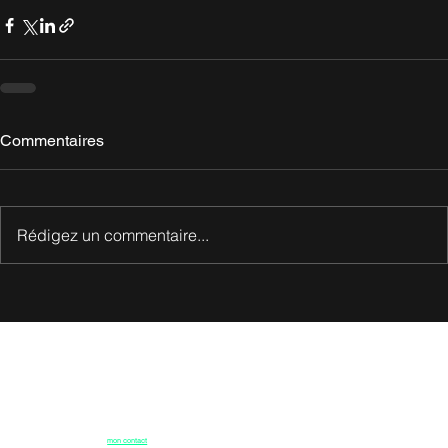
Commentaires
Rédigez un commentaire...
On se contacte ?
Voilà, maintenant vous savez tout, si vous êtes de la région, on peut discuter de votre projet
autour d'un bon café; sinon vous pouvez me contacter par email.
Ou enregistrer
mon contact
sur votre smartphone.