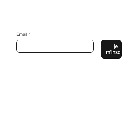
Inscrivez vous à la newsletter
Email
*
je
m'inscris
226 chemin des coccinelles
Lieu dit Gardailhac
43190 Tence
laurent@kiwix.fr
06 72 62 06 70
Instagram
Facebook
Mentions Légales et politique de confidentialité
CGV
Nouveau site