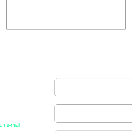
First name
*
ut, si
t
Email
*
 d'un
me
 un e-mail
Objet
*