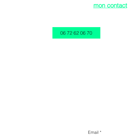
Ou enregistrer
mon contact
su
smartphone.
06 72 62 06 70
À bientôt !
Inscrivez vo
Email
*