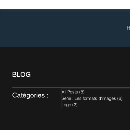
BLOG
BLOG
All Posts
(8)
8 posts
Catégories :
Série : Les formats d'images
(6)
6 p
Logo
(2)
2 posts