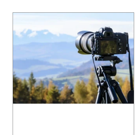
RAW et DNG : Des images
rawmarquables !